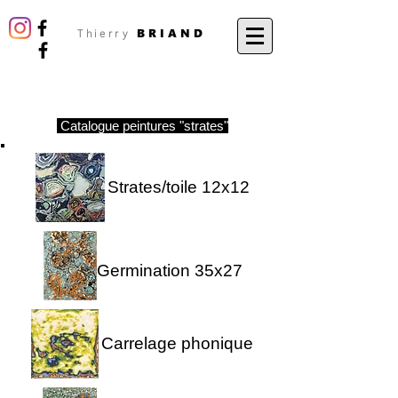
BRIAND
Thierry
Catalogue peintures "strates"
Strates/toile 12x12
Germination 35x27
Carrelage phonique