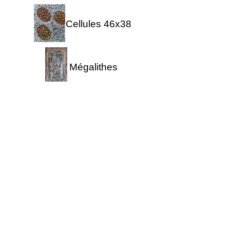
Cellules 46x38
Mégalithes
Strates/toile 200x200
Kitsch Potich
Cellules 55x46