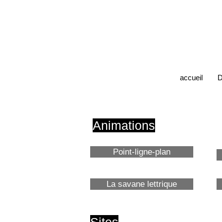
accueil
D
Animations
Point-ligne-plan
La savane lettrique