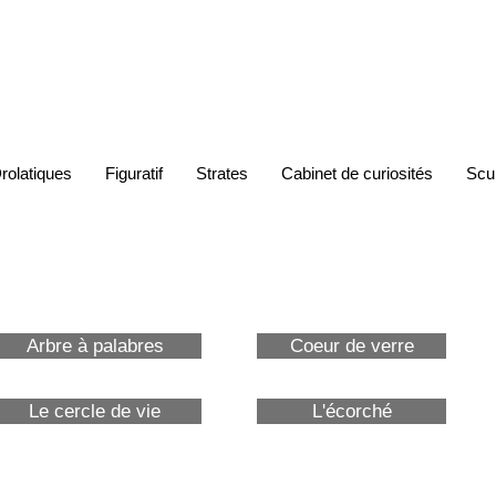
BRIAND
Thierry
rolatiques
Figuratif
Strates
Cabinet de curiosités
Scu
Arbre à palabres
Coeur de verre
Le cercle de vie
L'écorché