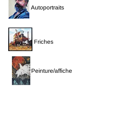
Autoportraits
Friches
Peinture/affiche