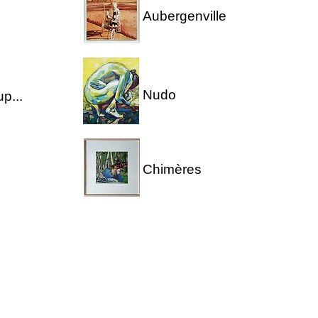
Aubergenville
Nudo
p...
Chimères