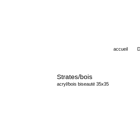
accueil
D
Strates/bois
acryl/bois biseauté 35x35