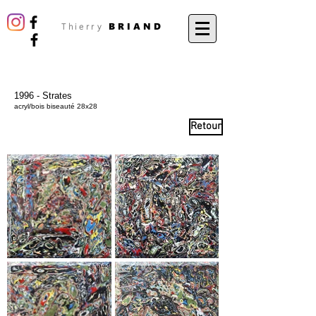
BRIAND
Thierry
1996 - Strates
acryl/bois biseauté 28x28
Retour