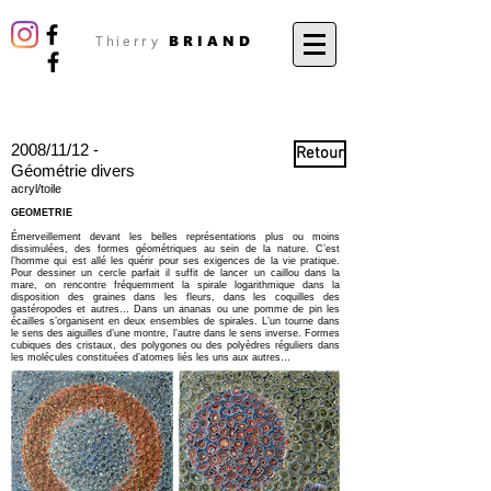
BRIAND
Thierry
2008/11/12 -
Retour
Géométrie divers
acryl/toile
GEOMETRIE
Émerveillement devant les belles représentations plus ou moins
dissimulées, des formes géométriques au sein de la nature. C’est
l’homme qui est allé les quérir pour ses exigences de la vie pratique.
Pour dessiner un cercle parfait il suffit de lancer un caillou dans la
mare, on rencontre fréquemment la spirale logarithmique dans la
disposition des graines dans les fleurs, dans les coquilles des
gastéropodes et autres… Dans un ananas ou une pomme de pin les
écailles s’organisent en deux ensembles de spirales. L’un tourne dans
le sens des aiguilles d’une montre, l’autre dans le sens inverse. Formes
cubiques des cristaux, des polygones ou des polyèdres réguliers dans
les molécules constituées d’atomes liés les uns aux autres…