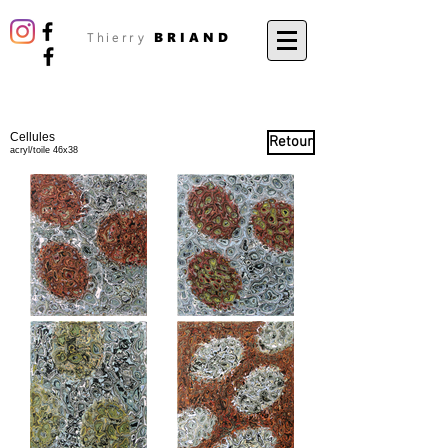
BRIAND
Thierry
Cellules
Retour
acryl/toile 46x38