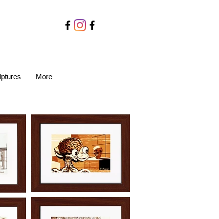
lptures
More