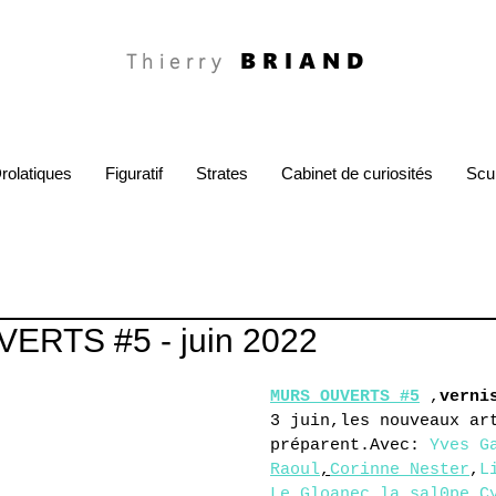
BRIAND
Thierry
rolatiques
Figuratif
Strates
Cabinet de curiosités
Scu
RTS #5 - juin 2022
MURS OUVERTS #5
 ,
verni
3 juin,les nouveaux ar
préparent.Avec: 
Yves G
Raoul
,
Corinne Nester
,
L
Le Gloanec
,
la.sal0pe
,
C