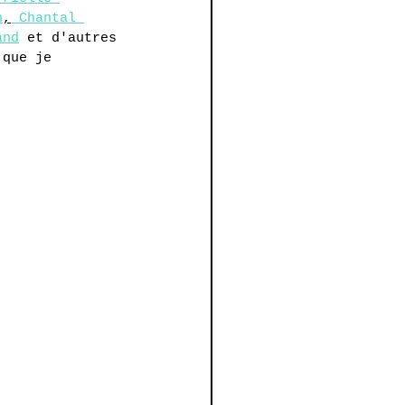
n
,
Chantal 
and
 et d'autres 
 que je 