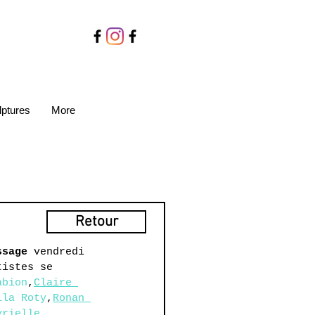
lptures
More
Retour
ssage
 vendredi 
tistes se 
abion
,
Claire 
ila Roty
,
Ronan 
yrielle 