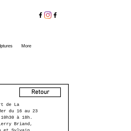
lptures
More
Retour
rt de La 
Mer du 16 au 23 
 10h30 à 18h. 
ierry Briand, 
n et Sylvain 