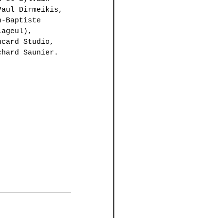
Paul Dirmeikis, 
n-Baptiste 
lageul), 
ncard Studio, 
chard Saunier.