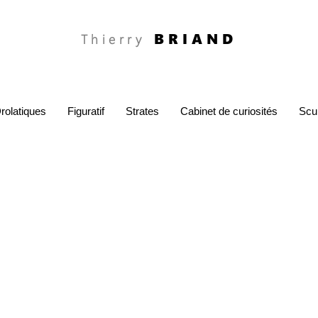
BRIAND
Thierry
rolatiques
Figuratif
Strates
Cabinet de curiosités
Scu