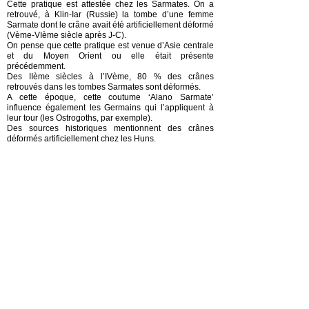
Cette pratique est attestée chez les Sarmates. On a
retrouvé, à Klin-Iar (Russie) la tombe d’une femme
Sarmate dont le crâne avait été artificiellement déformé
(Vème-VIème siècle après J-C).
On pense que cette pratique est venue d’Asie centrale
et du Moyen Orient ou elle était présente
précédemment.
Des IIème siècles à l’IVème, 80 % des crânes
retrouvés dans les tombes Sarmates sont déformés.
A cette époque, cette coutume ‘Alano Sarmate’
influence également les Germains qui l’appliquent à
leur tour (les Ostrogoths, par exemple).
Des sources historiques mentionnent des crânes
déformés artificiellement chez les Huns.
Cette déformation était obtenue au moyen de planches
et de bandages appliqués déjà aux nouveaux nés. Ce
traitement pouvait durer jusqu’à l’âge de vingt ans.
Chez les Hephtalites, le portrait d’un homme au crane
déformé sur une pièce de monnaie en prouverait
également l’usage.
Les Alains du Caucase garderons cette pratique
jusqu’au Moyen Age.