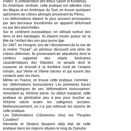
Plates” (Confédération des tribus Salish et Kootenai).
En Amérique centrale, cette pratique est attestée chez
les Mayas et en Amérique du Sud, on trouve quelques
spécimens de crânes allongés provenant du Pérou.
Les déformations étaient le plus souvent provoquées
par des berceaux transformés en appareil déformant
ou par des planchettes.
Sur le continent eurasiatique, on utilisait surtout des
liens et des bandages. Ils étaient noués autour de la
tête de l’enfant dès son plus jeune âge.
En 1867, en Hongrie, lors de l’éboulement de la rive de
la rivière “Tiszaé”, un pêcheur découvrit une série de
crânes déformés. Ils provenaient de sépultures dont le
contenu rappelait des objets funéraires
caractéristiques des Gépides, ce peuple dont le
royaume se trouvait à la frontière nord de l’empire
romain, aux Vème et VIème siècles et qui eurent des
contacts avec les Huns.
Même en France, on trouve cette pratique, nommée :
les ‘déformations toulousaines’ Les premières traces
iconographiques de ses ‘déformations toulousaines’
remontent au XIVème siècle. Au début marginal, cette
pratique se généralise peu à peu pour toucher au
XIXème siècle toutes les catégories sociales.
Malheureusement, on n’a pas retrouvé les raisons de
cette pratique.
Les Déformations Crâniennes chez les “Peuples
Cavaliers” :
Hérodote et Strabon faisaient déjà état de cette
pratique dans les régions situées le long du Danube.