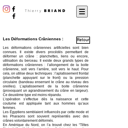
BRIAND
Thierry
Les Déformations Crâniennes :
Retour
Les déformations crâniennes artificielles sont bien
connues. Il existe divers procédés permettant de
déformer un crâne : planchettes, liens ou encore,
utilisation du berceau. Il existe deux grands types de
déformations crâniennes : l’allongement de la boite
crânienne, soit vers l’arrière, soit vers le haut. Pour
cela, on utilise deux techniques : l’aplatissement frontal
(planchette appuyant sur le front) ou la pression
circulaire (bandeau enserrant le crâne au niveau des
oreilles). L’aplatissement de la boite crânienne
(provoquant un agrandissement du crâne en largeur).
Ce deuxième type est moins répandu.
L’opération s’effectue dès la naissance et cette
coutume est appliquée tant aux hommes qu’aux
femmes.
Les Égyptiens semblaient influencés par cette mode et
les Pharaons sont souvent représentés avec des
crânes volontairement déformés.
En Amérique du Nord, on l’a trouvé chez les “Têtes