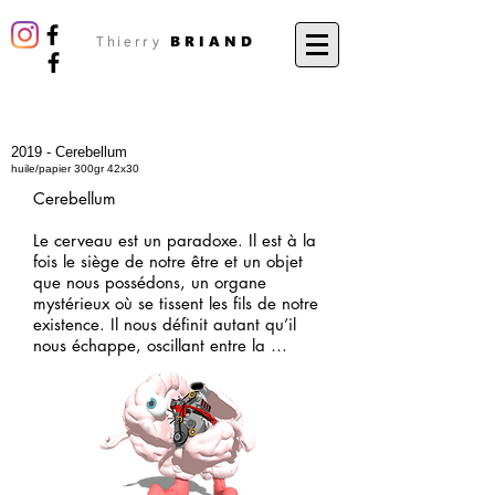
BRIAND
Thierry
2019 - Cerebellum
huile/papier 300gr 42x30
Cerebellum

Le cerveau est un paradoxe. Il est à la 
fois le siège de notre être et un objet 
que nous possédons, un organe 
mystérieux où se tissent les fils de notre 
existence. Il nous définit autant qu’il 
nous échappe, oscillant entre la 
matière et l’immatériel, entre le 
biologique et le sensible.

Dans ce labyrinthe de connexions 
nerveuses, notre pensée prend forme à 
travers des orages électriques et des 
échanges chimiques imperceptibles. 