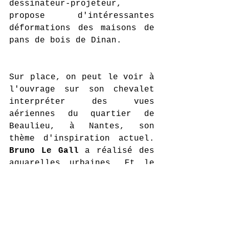
dessinateur-projeteur, 
propose d'intéressantes 
déformations des maisons de 
pans de bois de Dinan.
Sur place, on peut le voir à 
l'ouvrage sur son chevalet 
interpréter des vues 
aériennes du quartier de 
Beaulieu, à Nantes, son 
thème d'inspiration actuel. 
Bruno Le Gall
 a réalisé des 
aquarelles urbaines. Et le 
tout entoure les sculptures 
de 
Marie-Sophie André
. 
Quatre artistes à découvrir 
jusqu'au 31 décembre. Entrée 
libre.